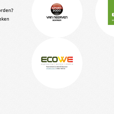
orden?
eken